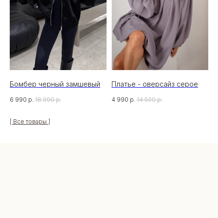
Бомбер черный замшевый
Платье - оверсайз серое
6 990
р.
18 990
р.
4 990
р.
14 500
р.
[ Все товары ]