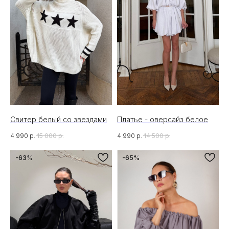
Свитер белый со звездами
Платье - оверсайз белое
4 990
р.
15 000
р.
4 990
р.
14 500
р.
-63%
-65%