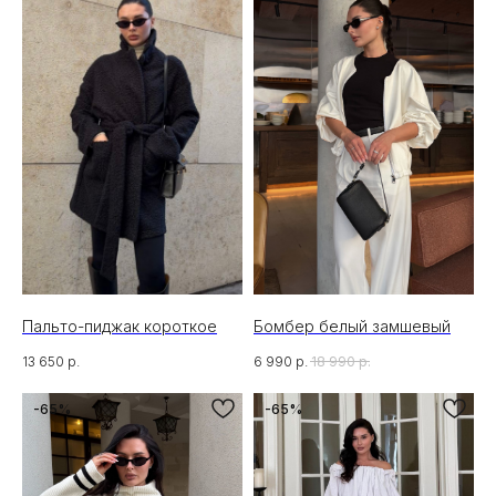
Пальто-пиджак короткое
Бомбер белый замшевый
13 650
р.
6 990
р.
18 990
р.
-65%
-65%