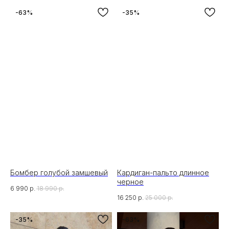
-63%
-35%
Бомбер голубой замшевый
Кардиган-пальто длинное
черное
6 990
р.
18 990
р.
16 250
р.
25 000
р.
-35%
-63%