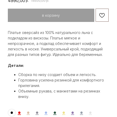
4990,00
р.
14500,00
р.
в корзину
Платье оверсайз из 100% натурального льна с
подкладом из вискозы. Платье мягкое и
непрозрачное, а подклад обеспечивает комфорт и
легкость в носке. Универсальный крой, подходящий
для разных типов фигур. Идеально для беременных.
Детали:
Сборка по низу создает объем и легкость.
Горловина усилена резинкой для комфортного
прилегания.
Объемные рукава, с манжетами на резинках
внизу.
●
●
●
●
●
●
●
●
●
●