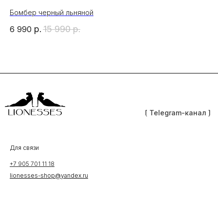
Бомбер черный льняной
Пл
р.
15 990
р.
6 990
4 
[ Telegram-канал ]
Для связи
+7 905 701 11 18
lionesses-shop@yandex.ru